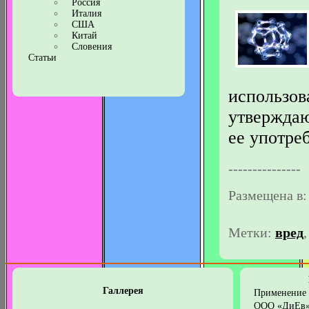
Россия
Италия
США
Китай
Словения
Статьи
использов
утверждаю
ее употре
---------------
Размещена в
Метки:
вред
Галлерея
Применение 
ООО «ДиЕв