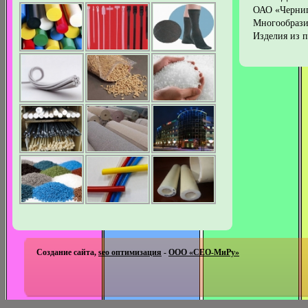
ОАО «Черни
Многообрази
Изделия из 
Создание сайта,
seo оптимизация
-
ООО «СЕО-МиРу»