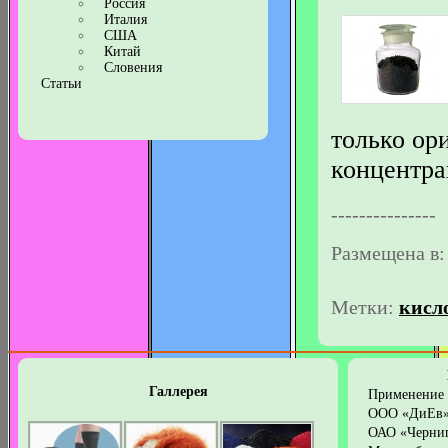
Россия
Италия
США
Китай
Словения
Статьи
только ор
концентра
---------------
Размещена в
Метки:
кисл
Галлерея
Применение 
ООО «ДиЕв
ОАО «Черни