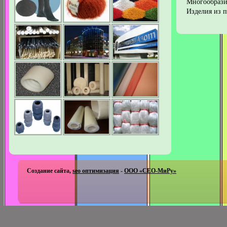
Многообрази
Изделия из 
Создание сайта,
seo оптимизация
-
ООО «СЕО-МиРу»